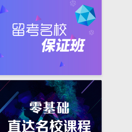
Tokyo University of
Science
东京都立大学
Tokyo Metropolitan
University
东京女子医科大学
Tokyo Women's Medical
University
东京农工大学
Tokyo University of
Agriculture and
Technology
东邦大学
Toho
University
东京慈惠会医科大学
The Jikei University
School of Medicine