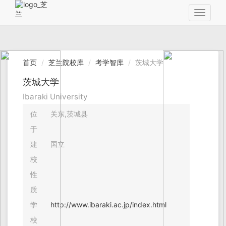
Toggle
navigat
首页
芝兰院校库
考学智库
茨城大学
茨城大学
Ibaraki University
位
关东,茨城县
于
建
国立
校
性
质
学
http://www.ibaraki.ac.jp/index.html
校