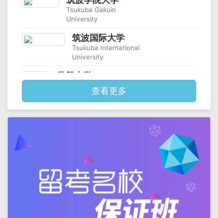
Tsukuba Gakuin
University
筑波国际大学
Tsukuba International
University
常磐大学
Tokiwa
查看更多
University
流通经济大学
Ryutsu Keizai
University