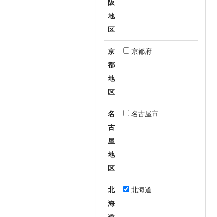
阪
地
区
京
京都府
都
地
区
名
名古屋市
古
屋
地
区
北
北海道
海
道