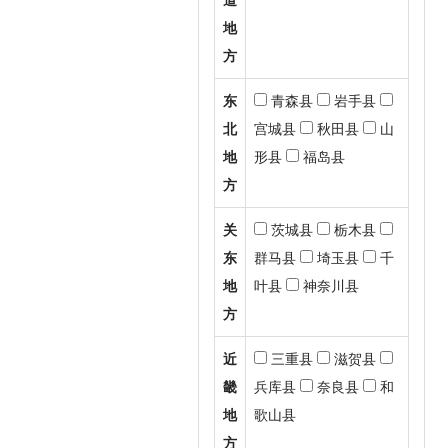
地
方
东
青森县
岩手县
北
宫城县
秋田县
山
地
形县
福岛县
方
关
茨城县
栃木县
东
群马县
埼玉县
千
地
叶县
神奈川县
方
近
三重县
滋贺县
畿
兵库县
奈良县
和
地
歌山县
方