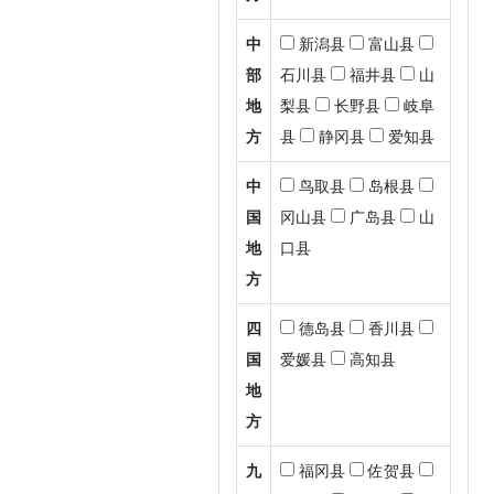
中
新潟县
富山县
部
石川县
福井县
山
地
梨县
长野县
岐阜
方
县
静冈县
爱知县
中
鸟取县
岛根县
国
冈山县
广岛县
山
地
口县
方
四
德岛县
香川县
国
爱媛县
高知县
地
方
九
福冈县
佐贺县