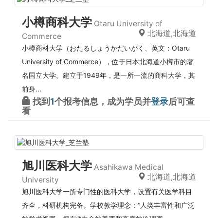
小樽商科大学
Otaru University of
北海道,北海道
Commerce
小樽商科大学（おたるしょうかだいがく、英文：Otaru
University of Commerce），位于日本北海道小樽市的著
名国立大学。建立于1949年，是一所一流的商科大学，其
前身...
找到
1
个报考信息，成为学员并
登录
后可查
看
旭川医科大学
Asahikawa Medical
北海道,北海道
University
旭川医科大学一所专门性的医科大学，设置有关医学科目
齐全，科研机构完备。学校教学理念：“人类丰富性和广泛