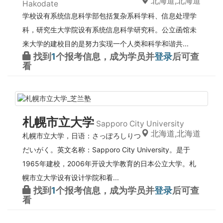
北海道,北海道
Hakodate
学校设有系统信息科学部包括复杂系科学科、信息处理学
科，研究生大学院设有系统信息科学研究科。公立函馆未
来大学的建校目的是努力实现一个人类和科学和谐共...
找到
1
个报考信息，成为学员并
登录
后可查
看
札幌市立大学
Sapporo City University
北海道,北海道
札幌市立大学，日语：さっぽろしりつ
だいがく。英文名称：Sapporo City University。是于
1965年建校，2006年开设大学教育的日本公立大学。札
幌市立大学设有设计学院和看...
找到
1
个报考信息，成为学员并
登录
后可查
看