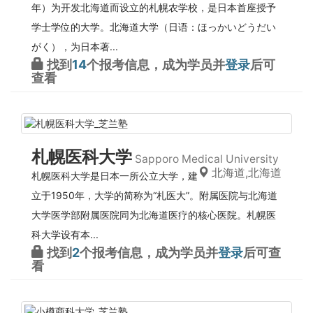
年）为开发北海道而设立的札幌农学校，是日本首座授予
学士学位的大学。北海道大学（日语：ほっかいどうだい
がく），为日本著...
找到
14
个报考信息，成为学员并
登录
后可
查看
札幌医科大学
Sapporo Medical University
北海道,北海道
札幌医科大学是日本一所公立大学，建
立于1950年，大学的简称为“札医大”。附属医院与北海道
大学医学部附属医院同为北海道医疗的核心医院。札幌医
科大学设有本...
找到
2
个报考信息，成为学员并
登录
后可查
看